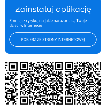
Zainstaluj aplikację
Zmniejsz ryzyko, na jakie narażone są Twoje
dzieci w Internecie
POBIERZ ZE STRONY INTERNETOWEJ