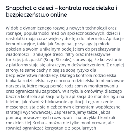
Snapchat a dzieci – kontrola rodzicielska i
bezpieczeństwo online
W dobie dynamicznego rozwoju nowych technologii oraz
rosnącej popularności mediów społecznościowych, dzieci i
nastolatki mają coraz większy dostęp do internetu. Aplikacje
komunikacyjne, takie jak Snapchat, przyciągają młode
pokolenia swoim unikalnym podejściem do przekazywania
wiadomości – znikające treści, filtry oraz interaktywne
funkcje, jak „paski” (Snap Streaks), sprawiają, że korzystanie
z platformy staje się atrakcyjnym doświadczeniem. Z drugiej
strony, te same cechy niosą ze sobą ryzyko dla
bezpieczeństwa młodzieży. Dlatego kontrola rodzicielska,
blokada rodzicielska czy ochrona rodzicielska to nieodzowne
narzędzia, które mogą pomóc rodzicom w monitorowaniu
oraz ograniczaniu zagrożeń. W artykule omówimy, dlaczego
baczna kontrola aplikacji, w tym aplikacja do monitoringu na
telefon, jak również blokowanie aplikacji i ograniczenie
messenger, staje się niezbędnym elementem współczesnej
strategii wychowawczej. Zaprezentujemy także, jak za
pomocą nowoczesnych rozwiązań – na przykład kontroli
rodzicielskiej Kroha – można nie tylko monitorować, ale
również ograniczać korzystanie z popularnych