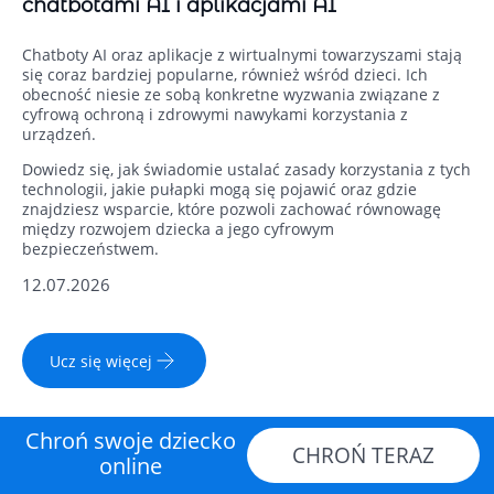
chatbotami AI i aplikacjami AI
Chatboty AI oraz aplikacje z wirtualnymi towarzyszami stają
się coraz bardziej popularne, również wśród dzieci. Ich
obecność niesie ze sobą konkretne wyzwania związane z
cyfrową ochroną i zdrowymi nawykami korzystania z
urządzeń.
Dowiedz się, jak świadomie ustalać zasady korzystania z tych
technologii, jakie pułapki mogą się pojawić oraz gdzie
znajdziesz wsparcie, które pozwoli zachować równowagę
między rozwojem dziecka a jego cyfrowym
bezpieczeństwem.
12.07.2026
Ucz się więcej
Chroń swoje dziecko
CHROŃ TERAZ
online