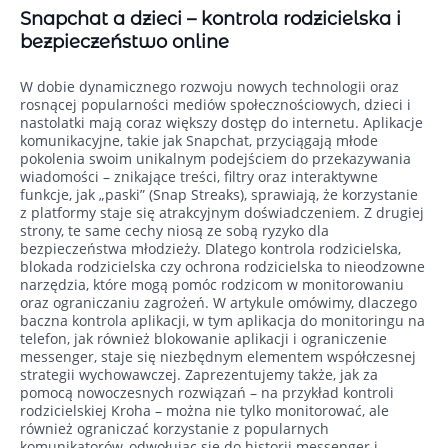
Snapchat a dzieci – kontrola rodzicielska i
bezpieczeństwo online
W dobie dynamicznego rozwoju nowych technologii oraz
rosnącej popularności mediów społecznościowych, dzieci i
nastolatki mają coraz większy dostęp do internetu. Aplikacje
komunikacyjne, takie jak Snapchat, przyciągają młode
pokolenia swoim unikalnym podejściem do przekazywania
wiadomości – znikające treści, filtry oraz interaktywne
funkcje, jak „paski” (Snap Streaks), sprawiają, że korzystanie
z platformy staje się atrakcyjnym doświadczeniem. Z drugiej
strony, te same cechy niosą ze sobą ryzyko dla
bezpieczeństwa młodzieży. Dlatego kontrola rodzicielska,
blokada rodzicielska czy ochrona rodzicielska to nieodzowne
narzędzia, które mogą pomóc rodzicom w monitorowaniu
oraz ograniczaniu zagrożeń. W artykule omówimy, dlaczego
baczna kontrola aplikacji, w tym aplikacja do monitoringu na
telefon, jak również blokowanie aplikacji i ograniczenie
messenger, staje się niezbędnym elementem współczesnej
strategii wychowawczej. Zaprezentujemy także, jak za
pomocą nowoczesnych rozwiązań – na przykład kontroli
rodzicielskiej Kroha – można nie tylko monitorować, ale
również ograniczać korzystanie z popularnych
komunikatorów, odwołując się do historii messenger i