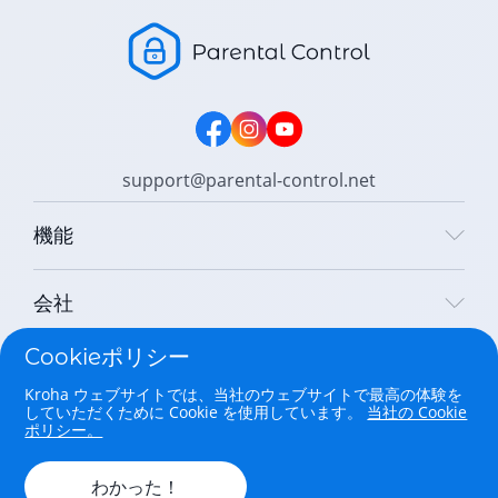
support@parental-control.net
機能
会社
Cookieポリシー
合法
Kroha ウェブサイトでは、当社のウェブサイトで最高の体験を
していただくために Cookie を使用しています。
当社の Cookie
Copyright © 2026 Parental Control Kroha Sp. z o. o. All rights
ポリシー。
reserved.
わかった！
日本