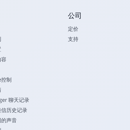
公司
定价
制
支持
置
内容
be控制
睛
nger 聊天记录
短信历史记录
围的声音