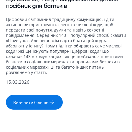
посібник для батьків
Цифровий світ змінив традиційну комунікацію, і діти
активно використовують сленг та числові коди, щоб
передати свої почуття, думки та навіть секретні
повідомлення. Серед них 143 – популярний спосіб сказати
«I love you». Але чи зовсім варто брати цей код за
абсолютну істину? Чому підлітки обирають саме числові
коди? Які ще існують популярні цифрові коди? Що
означає 143 в комунікаціях і як це пов’язано з поняттями
безпеки в соціальних мережах та правилами безпеки в
соціальних мережах? Ці та багато інших питань
розглянемо у статті.
15.03.2026
Вивчайте більше