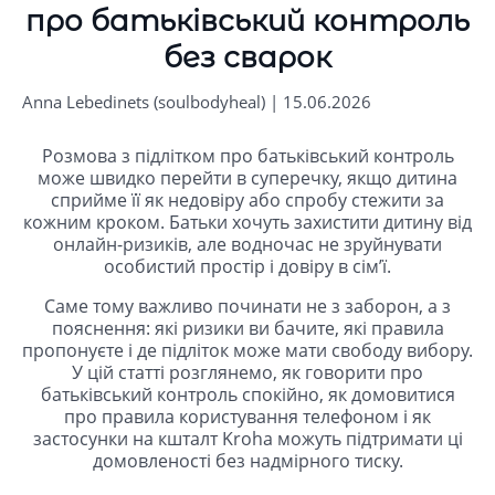
про батьківський контроль
без сварок
Anna Lebedinets (soulbodyheal) | 15.06.2026
Розмова з підлітком про батьківський контроль
може швидко перейти в суперечку, якщо дитина
сприйме її як недовіру або спробу стежити за
кожним кроком. Батьки хочуть захистити дитину від
онлайн-ризиків, але водночас не зруйнувати
особистий простір і довіру в сім’ї.
Саме тому важливо починати не з заборон, а з
пояснення: які ризики ви бачите, які правила
пропонуєте і де підліток може мати свободу вибору.
У цій статті розглянемо, як говорити про
батьківський контроль спокійно, як домовитися
про правила користування телефоном і як
застосунки на кшталт Kroha можуть підтримати ці
домовленості без надмірного тиску.