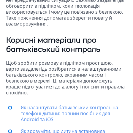
непередбачуваних ситуаціях. Важливо заздалегідь
обговорити з підлітком, коли геолокація
використовується і чому це пов’язано з безпекою.
Таке пояснення допомагає зберегти повагу й
взаєморозуміння.
Корисні матеріали про
батьківський контроль
Щоб зробити розмову з підлітком простішою,
варто заздалегідь розібратися з налаштуваннями
батьківського контролю, екранним часом і
безпекою в мережі. Ці матеріали допоможуть
краще підготуватися до діалогу і пояснити правила
спокійно.
Як налаштувати батьківський контроль на
телефоні дитини: повний посібник для
Android та iOS
Як зрозуміти, що дитина встановила