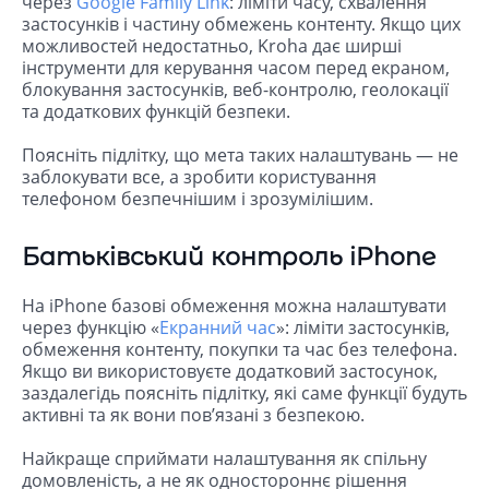
через
Google Family Link
: ліміти часу, схвалення
застосунків і частину обмежень контенту. Якщо цих
можливостей недостатньо, Kroha дає ширші
інструменти для керування часом перед екраном,
блокування застосунків, веб-контролю, геолокації
та додаткових функцій безпеки.
Поясніть підлітку, що мета таких налаштувань — не
заблокувати все, а зробити користування
телефоном безпечнішим і зрозумілішим.
Батьківський контроль iPhone
На iPhone базові обмеження можна налаштувати
через функцію «
Екранний час
»: ліміти застосунків,
обмеження контенту, покупки та час без телефона.
Якщо ви використовуєте додатковий застосунок,
заздалегідь поясніть підлітку, які саме функції будуть
активні та як вони пов’язані з безпекою.
Найкраще сприймати налаштування як спільну
домовленість, а не як одностороннє рішення