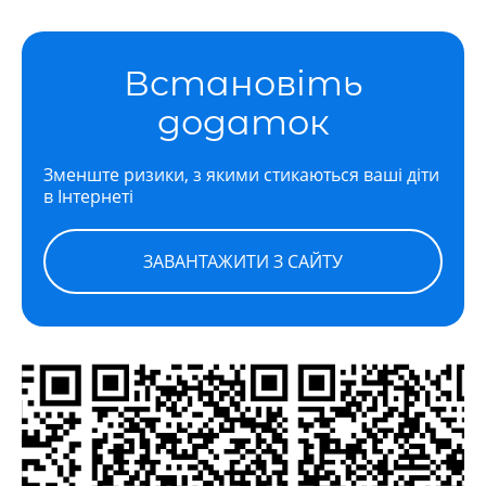
Встановіть
додаток
Зменште ризики, з якими стикаються ваші діти
в Інтернеті
ЗАВАНТАЖИТИ З САЙТУ