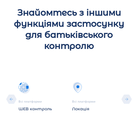
Знайомтесь з іншими
функціями застосунку
для батьківського
контролю
Всі платформи
Всі платформи
Всі пл
WEB контроль
Локація
Фото