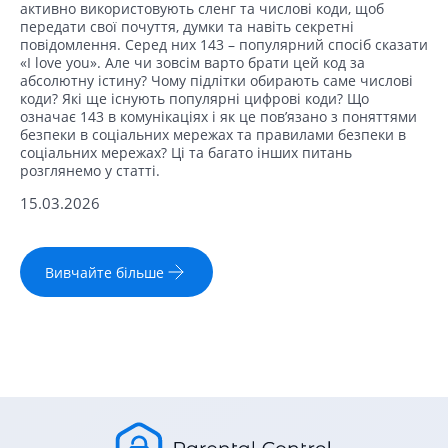
активно використовують сленг та числові коди, щоб
передати свої почуття, думки та навіть секретні
повідомлення. Серед них 143 – популярний спосіб сказати
«I love you». Але чи зовсім варто брати цей код за
абсолютну істину? Чому підлітки обирають саме числові
коди? Які ще існують популярні цифрові коди? Що
означає 143 в комунікаціях і як це пов’язано з поняттями
безпеки в соціальних мережах та правилами безпеки в
соціальних мережах? Ці та багато інших питань
розглянемо у статті.
15.03.2026
Вивчайте більше