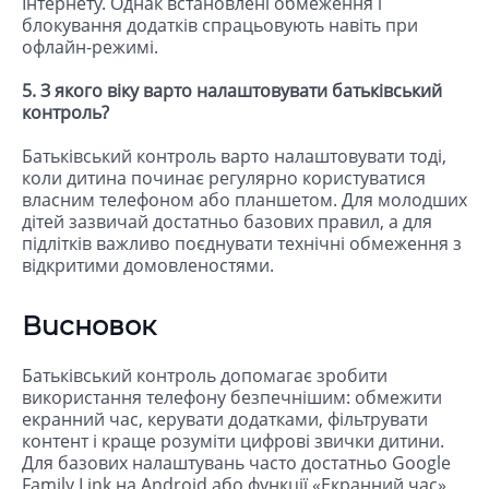
Інтернету. Однак встановлені обмеження і
блокування додатків спрацьовують навіть при
офлайн-режимі.
5. З якого віку варто налаштовувати батьківський
контроль?
Батьківський контроль варто налаштовувати тоді,
коли дитина починає регулярно користуватися
власним телефоном або планшетом. Для молодших
дітей зазвичай достатньо базових правил, а для
підлітків важливо поєднувати технічні обмеження з
відкритими домовленостями.
Висновок
Батьківський контроль допомагає зробити
використання телефону безпечнішим: обмежити
екранний час, керувати додатками, фільтрувати
контент і краще розуміти цифрові звички дитини.
Для базових налаштувань часто достатньо Google
Family Link на Android або функції «Екранний час»