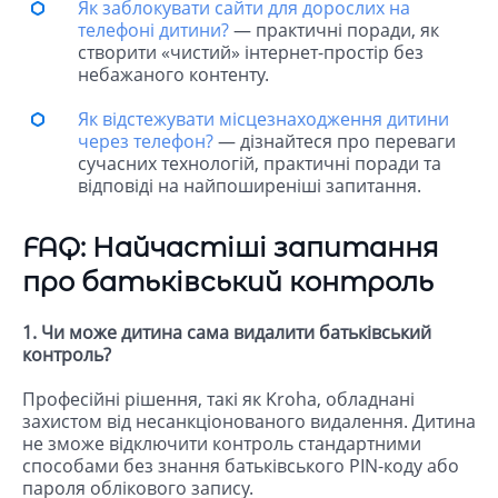
Як заблокувати сайти для дорослих на
телефоні дитини?
— практичні поради, як
створити «чистий» інтернет-простір без
небажаного контенту.
Як відстежувати місцезнаходження дитини
через телефон?
— дізнайтеся про переваги
сучасних технологій, практичні поради та
відповіді на найпоширеніші запитання.
FAQ: Найчастіші запитання
про батьківський контроль
1. Чи може дитина сама видалити батьківський
контроль?
Професійні рішення, такі як Kroha, обладнані
захистом від несанкціонованого видалення. Дитина
не зможе відключити контроль стандартними
способами без знання батьківського PIN-коду або
пароля облікового запису.