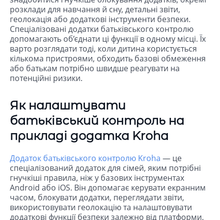
розклади для навчання й сну, детальні звіти,
геолокація або додаткові інструменти безпеки.
Спеціалізовані додатки батьківського контролю
допомагають об’єднати ці функції в одному місці. Їх
варто розглядати тоді, коли дитина користується
кількома пристроями, обходить базові обмеження
або батькам потрібно швидше реагувати на
потенційні ризики.
Як налаштувати
батьківський контроль на
прикладі додатка Kroha
Додаток батьківського контролю Kroha
— це
спеціалізований додаток для сімей, яким потрібні
гнучкіші правила, ніж у базових інструментах
Android або iOS. Він допомагає керувати екранним
часом, блокувати додатки, переглядати звіти,
використовувати геолокацію та налаштовувати
додаткові функції безпеки залежно від платформи.