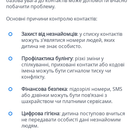
базова увага до контактів може допомогти вчасно
побачити проблему.
Основні причини контролю контактів:
Захист від незнайомців
: у списку контактів
можуть з’являтися номери людей, яких
дитина не знає особисто.
Профілактика булінгу
: різкі зміни у
спілкуванні, приховані контакти або кодові
імена можуть бути сигналом тиску чи
конфлікту.
Фінансова безпека
: підозрілі номери, SMS
або дзвінки можуть бути пов’язані з
шахрайством чи платними сервісами.
Цифрова гігієна
: дитина поступово вчиться
не передавати особисті дані незнайомим
людям.