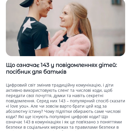
Що означає 143 у повідомленнях дітей:
посібник для батьків
Цифровий світ змінив традиційну комунікацію, і діти
активно використовують сленг та числові коди, щоб
передати свої почуття, думки та навіть секретні
повідомлення. Серед них 143 – популярний спосіб сказати
«I love you». Але чи зовсім варто брати цей код за
абсолютну істину? Чому підлітки обирають саме числові
коди? Які ще існують популярні цифрові коди? Що
означає 143 в комунікаціях і як це пов’язано з поняттями
безпеки в соціальних мережах та правилами безпеки в