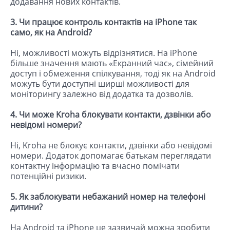
додавання нових контактів.
3. Чи працює контроль контактів на iPhone так
само, як на Android?
Ні, можливості можуть відрізнятися. На iPhone
більше значення мають «Екранний час», сімейний
доступ і обмеження спілкування, тоді як на Android
можуть бути доступні ширші можливості для
моніторингу залежно від додатка та дозволів.
4. Чи може Kroha блокувати контакти, дзвінки або
невідомі номери?
Ні, Kroha не блокує контакти, дзвінки або невідомі
номери. Додаток допомагає батькам переглядати
контактну інформацію та вчасно помічати
потенційні ризики.
5. Як заблокувати небажаний номер на телефоні
дитини?
На Android та iPhone це зазвичай можна зробити