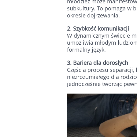
młodzież może manifestowa
subkultury. To pomaga w b
okresie dojrzewania.
2. Szybkość komunikacji
W dynamicznym świecie med
umożliwia młodym ludziom p
formalny język.
3. Bariera dla dorosłych
Częścią procesu separacji, 
niezrozumiałego dla rodzi
jednocześnie tworząc pewn