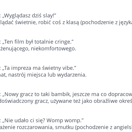
: „Wyglądasz dziś slay!”
ądać świetnie, robić coś z klasą (pochodzenie z język
 „Ten film był totalnie cringe.”
 żenującego, niekomfortowego.
: „Ta impreza ma świetny vibe.”
at, nastrój miejsca lub wydarzenia.
: „Nowy gracz to taki bambik, jeszcze ma co dopracow
doświadczony gracz, używane też jako obraźliwe okreś
a: „Nie udało ci się? Womp womp.”
ażenie rozczarowania, smutku (pochodzenie z angielsk