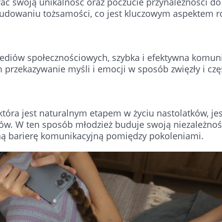
ć swoją unikalność oraz poczucie przynależności do 
udowaniu tożsamości, co jest kluczowym aspektem r
iów społecznościowych, szybka i efektywna komunik
rzekazywanie myśli i emocji w sposób zwięzły i częs
która jest naturalnym etapem w życiu nastolatków, jes
ców. W ten sposób młodzież buduje swoją niezależnoś
ą barierę komunikacyjną pomiędzy pokoleniami.