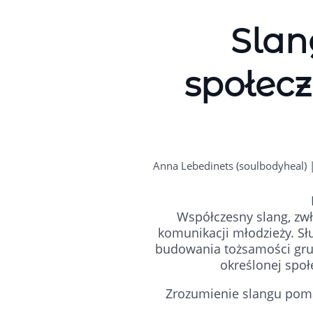
Slan
społecz
Anna Lebedinets (soulbodyheal) 
Współczesny slang, zw
komunikacji młodzieży. Sł
budowania tożsamości grup
określonej społ
Zrozumienie slangu pomag