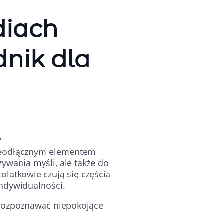
diach
dnik dla
?
nieodłącznym elementem
ywania myśli, ale także do
latkowie czują się częścią
indywidualności.
ę rozpoznawać niepokojące