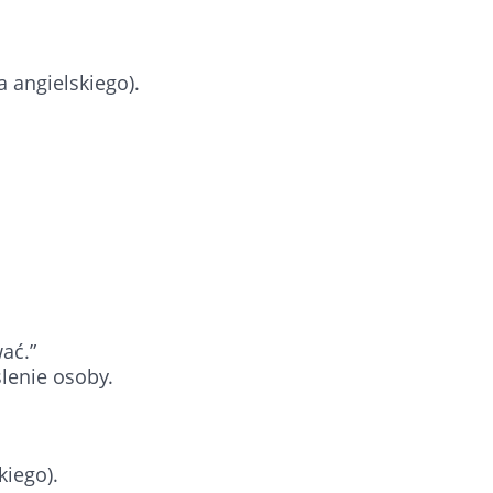
a angielskiego).
ać.”
lenie osoby.
iego).