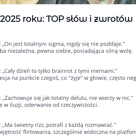
2025 roku: TOP słów i zwrotów
: „On jest totalnym sigma, nigdy się nie poddaje.”
a niezależna, pewna siebie, posiadająca silną wolę.
: „Cały dzień to tylko brainrot z tymi memami.”
sja na punkcie czegoś, co "żyje" w głowie, często n
: „Zachowuje się jak totalny delulu, nie wierzy w nic.”
e w iluzji, oderwanie od rzeczywistości.
: „Ma świetny rizz, potrafi z każdą rozmawiać.”
jętność flirtowania, szczególnie widoczna na platfor