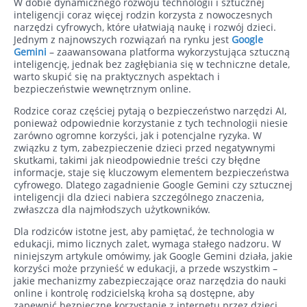
W dobie dynamicznego rozwoju technologii i sztucznej
inteligencji coraz więcej rodzin korzysta z nowoczesnych
narzędzi cyfrowych, które ułatwiają naukę i rozwój dzieci.
Jednym z najnowszych rozwiązań na rynku jest
Google
Gemini
– zaawansowana platforma wykorzystująca sztuczną
inteligencję, jednak bez zagłębiania się w techniczne detale,
warto skupić się na praktycznych aspektach i
bezpieczeństwie wewnętrznym online.
Rodzice coraz częściej pytają o bezpieczeństwo narzędzi AI,
ponieważ odpowiednie korzystanie z tych technologii niesie
zarówno ogromne korzyści, jak i potencjalne ryzyka. W
związku z tym, zabezpieczenie dzieci przed negatywnymi
skutkami, takimi jak nieodpowiednie treści czy błędne
informacje, staje się kluczowym elementem bezpieczeństwa
cyfrowego. Dlatego zagadnienie Google Gemini czy sztucznej
inteligencji dla dzieci nabiera szczególnego znaczenia,
zwłaszcza dla najmłodszych użytkowników.
Dla rodziców istotne jest, aby pamiętać, że technologia w
edukacji, mimo licznych zalet, wymaga stałego nadzoru. W
niniejszym artykule omówimy, jak Google Gemini działa, jakie
korzyści może przynieść w edukacji, a przede wszystkim –
jakie mechanizmy zabezpieczające oraz narzędzia do nauki
online i kontrolę rodzicielską kroha są dostępne, aby
zapewnić bezpieczne korzystanie z internetu przez dzieci