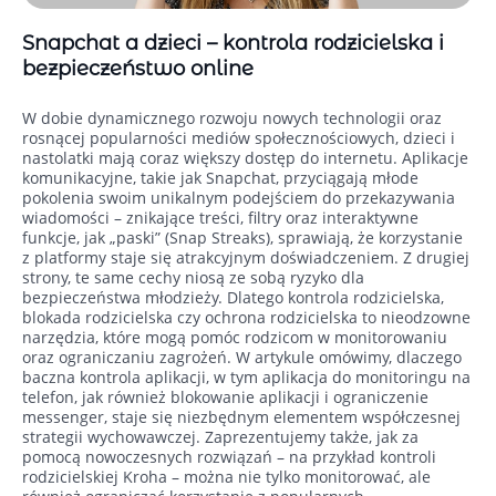
Snapchat a dzieci – kontrola rodzicielska i
bezpieczeństwo online
W dobie dynamicznego rozwoju nowych technologii oraz
rosnącej popularności mediów społecznościowych, dzieci i
nastolatki mają coraz większy dostęp do internetu. Aplikacje
komunikacyjne, takie jak Snapchat, przyciągają młode
pokolenia swoim unikalnym podejściem do przekazywania
wiadomości – znikające treści, filtry oraz interaktywne
funkcje, jak „paski” (Snap Streaks), sprawiają, że korzystanie
z platformy staje się atrakcyjnym doświadczeniem. Z drugiej
strony, te same cechy niosą ze sobą ryzyko dla
bezpieczeństwa młodzieży. Dlatego kontrola rodzicielska,
blokada rodzicielska czy ochrona rodzicielska to nieodzowne
narzędzia, które mogą pomóc rodzicom w monitorowaniu
oraz ograniczaniu zagrożeń. W artykule omówimy, dlaczego
baczna kontrola aplikacji, w tym aplikacja do monitoringu na
telefon, jak również blokowanie aplikacji i ograniczenie
messenger, staje się niezbędnym elementem współczesnej
strategii wychowawczej. Zaprezentujemy także, jak za
pomocą nowoczesnych rozwiązań – na przykład kontroli
rodzicielskiej Kroha – można nie tylko monitorować, ale