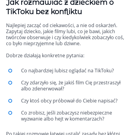
Jak rozmawiać z dzieckiem o
TikToku bez konfliktu
Najlepiej zacząć od ciekawości, a nie od oskarżeń.
Zapytaj dziecko, jakie filmy lubi, co je bawi, jakich
twórców obserwuje i czy kiedykolwiek zobaczyło coś,
co było nieprzyjemne lub dziwne.
Dobrze działają konkretne pytania:
Co najbardziej lubisz oglądać na TikToku?
Czy zdarzyło się, że jakiś film Cię przestraszył
albo zdenerwował?
Czy ktoś obcy próbował do Ciebie napisać?
Co zrobisz, jeśli zobaczysz niebezpieczne
wyzwanie albo hejt w komentarzach?
Po takiej rozmowie łatwiej ustalić zasady bez kłótni.