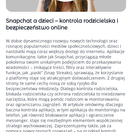
Snapchat a dzieci – kontrola rodzicielska i
bezpieczeństwo online
W dobie dynamicznego rozwoju nowych technologii oraz
rosnącej popularności mediów społecznościowych, dzieci i
nastolatki mają coraz większy dostęp do internetu. Aplikacje
komunikacyjne, takie jak Snapchat, przyciągają młode
pokolenia swoim unikalnym podejściem do przekazywania
wiadomości – znikające treści, filtry oraz interaktywne
funkcje, jak „paski” (Snap Streaks), sprawiają, że korzystanie
z platformy staje się atrakcyjnym doświadczeniem. Z drugiej
strony, te same cechy niosą ze sobą ryzyko dla
bezpieczeństwa młodzieży. Dlatego kontrola rodzicielska,
blokada rodzicielska czy ochrona rodzicielska to nieodzowne
narzędzia, które mogą pomóc rodzicom w monitorowaniu
oraz ograniczaniu zagrożeń. W artykule omówimy, dlaczego
baczna kontrola aplikacji, w tym aplikacja do monitoringu na
telefon, jak również blokowanie aplikacji i ograniczenie
messenger, staje się niezbędnym elementem współczesnej
strategii wychowawczej. Zaprezentujemy także, jak za
pomocą nowoczesnych rozwiązań – na przykład kontroli