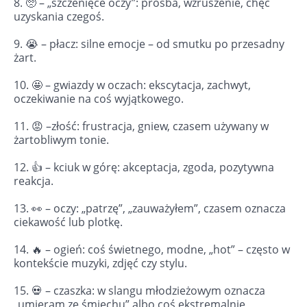
8. 🥺 – „szczenięce oczy”: prośba, wzruszenie, chęć
uzyskania czegoś.
9. 😭 – płacz: silne emocje – od smutku po przesadny
żart.
10. 🤩 – gwiazdy w oczach: ekscytacja, zachwyt,
oczekiwanie na coś wyjątkowego.
11. 😡 –złość: frustracja, gniew, czasem używany w
żartobliwym tonie.
12. 👍 – kciuk w górę: akceptacja, zgoda, pozytywna
reakcja.
13. 👀 – oczy: „patrzę”, „zauważyłem”, czasem oznacza
ciekawość lub plotkę.
14. 🔥 – ogień: coś świetnego, modne, „hot” – często w
kontekście muzyki, zdjęć czy stylu.
15. 💀 – czaszka: w slangu młodzieżowym oznacza
„umieram ze śmiechu” albo coś ekstremalnie