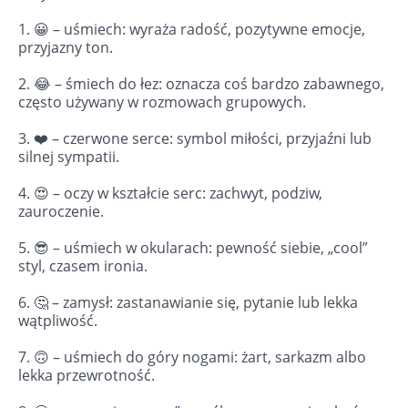
1. 😀 – uśmiech: wyraża radość, pozytywne emocje,
przyjazny ton.
2. 😂 – śmiech do łez: oznacza coś bardzo zabawnego,
często używany w rozmowach grupowych.
3. ❤️ – czerwone serce: symbol miłości, przyjaźni lub
silnej sympatii.
4. 😍 – oczy w kształcie serc: zachwyt, podziw,
zauroczenie.
5. 😎 – uśmiech w okularach: pewność siebie, „cool”
styl, czasem ironia.
6. 🤔 – zamysł: zastanawianie się, pytanie lub lekka
wątpliwość.
7. 🙃 – uśmiech do góry nogami: żart, sarkazm albo
lekka przewrotność.