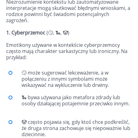
Niezrozumienie kontekstu lub zautomatyzowane
interpretacje mogą skutkować błędnymi wnioskami, a
rodzice powinni być świadomi potencjalnych
zagrożeń.
1. Cyberprzemoc
(🙄, 🐍, 🤡)
Emotikony używane w kontekście cyberprzemocy
często mają charakter sarkastyczny lub ironiczny. Na
przykład:
🙄 może sugerować lekceważenie, a w
połączeniu z innymi symbolami może
wskazywać na wykluczenie lub drwiny.
🐍 bywa używana jako metafora zdrady lub
osoby działającej potajemnie przeciwko innym.
🤡 często pojawia się, gdy ktoś chce podkreślić,
że druga strona zachowuje się niepoważnie lub
dziecinnie.