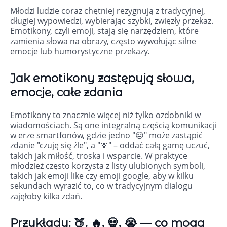
Młodzi ludzie coraz chętniej rezygnują z tradycyjnej,
długiej wypowiedzi, wybierając szybki, zwięzły przekaz.
Emotikony, czyli emoji, stają się narzędziem, które
zamienia słowa na obrazy, często wywołując silne
emocje lub humorystyczne przekazy.
Jak emotikony zastępują słowa,
emocje, całe zdania
Emotikony to znacznie więcej niż tylko ozdobniki w
wiadomościach. Są one integralną częścią komunikacji
w erze smartfonów, gdzie jedno "😔" może zastąpić
zdanie "czuję się źle", a "🫶" – oddać całą gamę uczuć,
takich jak miłość, troska i wsparcie. W praktyce
młodzież często korzysta z listy ulubionych symboli,
takich jak emoji like czy emoji google, aby w kilku
sekundach wyrazić to, co w tradycyjnym dialogu
zajęłoby kilka zdań.
Przykłady: 🍑, 🔥, 💀, 😭 — co mogą