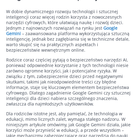
W dobie dynamicznego rozwoju technologii i sztucznej
inteligencji coraz więcej rodzin korzysta z nowoczesnych
narzędzi cyfrowych, które ułatwiają naukę i rozwój dzieci.
Jednym z najnowszych rozwiązań na rynku jest
Google
Gemini
– zaawansowana platforma wykorzystująca sztuczną
inteligencję, jednak bez zagłębiania się w techniczne detale,
warto skupić się na praktycznych aspektach i
bezpieczeństwie wewnętrznym online.
Rodzice coraz częściej pytają o bezpieczeństwo narzędzi AI,
ponieważ odpowiednie korzystanie z tych technologii niesie
zarówno ogromne korzyści, jak i potencjalne ryzyka. W
związku z tym, zabezpieczenie dzieci przed negatywnymi
skutkami, takimi jak nieodpowiednie treści czy błędne
informacje, staje się kluczowym elementem bezpieczeństwa
cyfrowego. Dlatego zagadnienie Google Gemini czy sztucznej
inteligencji dla dzieci nabiera szczególnego znaczenia,
zwłaszcza dla najmłodszych użytkowników.
Dla rodziców istotne jest, aby pamiętać, że technologia w
edukacji, mimo licznych zalet, wymaga stałego nadzoru. W
niniejszym artykule omówimy, jak Google Gemini działa, jakie
korzyści może przynieść w edukacji, a przede wszystkim –
jakie mechanizmy zabezpieczające oraz narzędzia do nauki