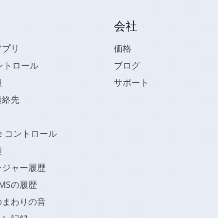
会社
アプリ
価格
ントロール
ブログ
報
サポート
連絡先
be コントロール
護
ンジャー履歴
MSの履歴
のまわりの音