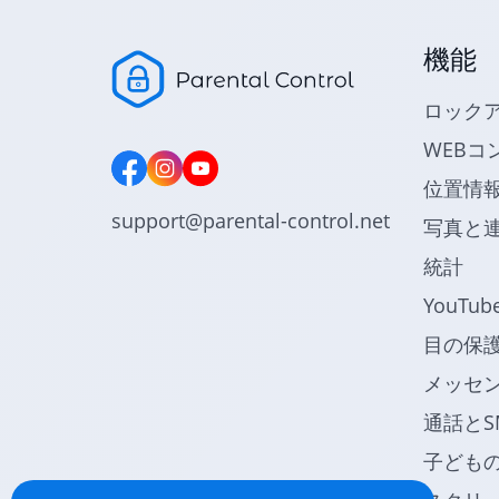
機能
ロック
WEBコ
位置情
support@parental-control.net
写真と
統計
YouTu
目の保
メッセ
通話とS
子ども