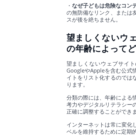
・
なぜ子どもは危険なコン
の無防備なリンク、または
スが後を絶ちません。
望ましくないウ
の年齢によって
望ましくないウェブサイト
GoogleやAppleを
イトをリスト化するのでは
ります。
分類の際には、年齢による
考力やデジタルリテラシー
正確に調整することができ
インターネットは常に変化
ベルを維持するために定期