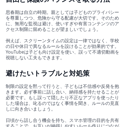
思春期は自立の時期。親としては子どものプライバシー
を尊重しつつ、危険から守る配慮が大切です。そのため
に、無用な監視は避け、使いすぎや有害コンテンツのア
クセス制限に留めることが望ましいでしょう。
例えば、スクリーンタイムの設定は一律ではなく、学校
の日や休日で異なるルールを設けることが効果的です。
YouTubeは子ども向け設定を使い、誤って不適切動画を
視聴しない工夫もできます。
避けたいトラブルと対処策
制限の設定を黙って行うと、子どもは不信感や反発を抱
きます。必ず事前に話し合い、納得感を持たせることが
必要です。もし誤って隠したり不正なアプリを使ったり
した場合は、叱るのではなく事情を聞き、ルールの見直
しに向き合いましょう。
日頃から話し合う機会を持ち、スマホ管理の目的を共有
することで、お互いが納得しやすいルール作りにつなが