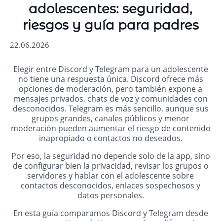
adolescentes: seguridad,
riesgos y guía para padres
22.06.2026
Elegir entre Discord y Telegram para un adolescente
no tiene una respuesta única. Discord ofrece más
opciones de moderación, pero también expone a
mensajes privados, chats de voz y comunidades con
desconocidos. Telegram es más sencillo, aunque sus
grupos grandes, canales públicos y menor
moderación pueden aumentar el riesgo de contenido
inapropiado o contactos no deseados.
Por eso, la seguridad no depende solo de la app, sino
de configurar bien la privacidad, revisar los grupos o
servidores y hablar con el adolescente sobre
contactos desconocidos, enlaces sospechosos y
datos personales.
En esta guía comparamos Discord y Telegram desde