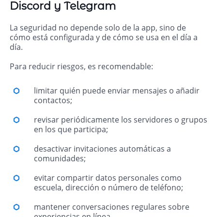
Discord y Telegram
La seguridad no depende solo de la app, sino de
cómo está configurada y de cómo se usa en el día a
día.
Para reducir riesgos, es recomendable:
limitar quién puede enviar mensajes o añadir
contactos;
revisar periódicamente los servidores o grupos
en los que participa;
desactivar invitaciones automáticas a
comunidades;
evitar compartir datos personales como
escuela, dirección o número de teléfono;
mantener conversaciones regulares sobre
experiencias en línea.