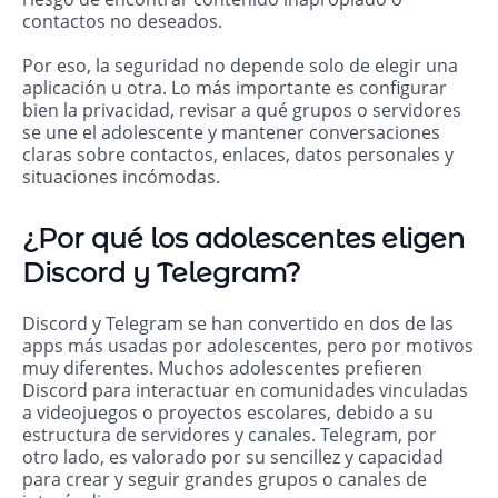
contactos no deseados.
Por eso, la seguridad no depende solo de elegir una
aplicación u otra. Lo más importante es configurar
bien la privacidad, revisar a qué grupos o servidores
se une el adolescente y mantener conversaciones
claras sobre contactos, enlaces, datos personales y
situaciones incómodas.
¿Por qué los adolescentes eligen
Discord y Telegram?
Discord y Telegram se han convertido en dos de las
apps más usadas por adolescentes, pero por motivos
muy diferentes. Muchos adolescentes prefieren
Discord para interactuar en comunidades vinculadas
a videojuegos o proyectos escolares, debido a su
estructura de servidores y canales. Telegram, por
otro lado, es valorado por su sencillez y capacidad
para crear y seguir grandes grupos o canales de