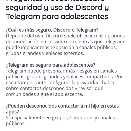
seguridad y uso de Discord y
Telegram para adolescentes
¿Cuál es más seguro, Discord o Telegram?
Depende del uso. Discord suele ofrecer más opciones
de moderación en servidores, mientras que Telegram
puede implicar más exposición a canales públicos,
grupos grandes y enlaces externos.
¿Telegram es seguro para adolescentes?
Telegram puede presentar más riesgos en canales
públicos, grupos grandes y enlaces compartidos. Por
eso es importante configurar la privacidad, hablar
sobre contactos desconocidos y revisar qué
comunidades sigue el adolescente.
¿Pueden desconocidos contactar a mi hijo en estas
apps?
Sí, especialmente en grupos, servidores y canales
públicos.