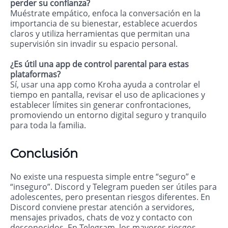
perder su confianza?
Muéstrate empático, enfoca la conversación en la
importancia de su bienestar, establece acuerdos
claros y utiliza herramientas que permitan una
supervisión sin invadir su espacio personal.
¿Es útil una app de control parental para estas
plataformas?
Sí, usar una app como Kroha ayuda a controlar el
tiempo en pantalla, revisar el uso de aplicaciones y
establecer límites sin generar confrontaciones,
promoviendo un entorno digital seguro y tranquilo
para toda la familia.
Conclusión
No existe una respuesta simple entre “seguro” e
“inseguro”. Discord y Telegram pueden ser útiles para
adolescentes, pero presentan riesgos diferentes. En
Discord conviene prestar atención a servidores,
mensajes privados, chats de voz y contacto con
desconocidos. En Telegram, los mayores riesgos