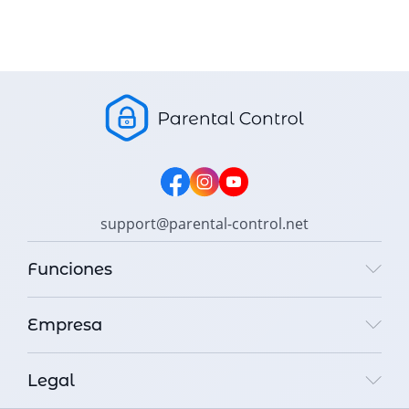
support@parental-control.net
Funciones
Empresa
Legal