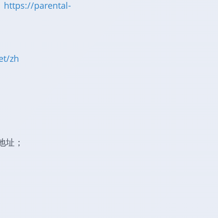
：
https://parental-
et/zh
地址；