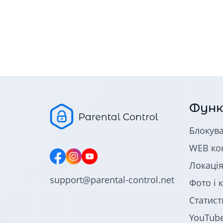
Функ
Блокува
WEB ко
Локаці
support@parental-control.net
Фото і 
Статист
YouTub