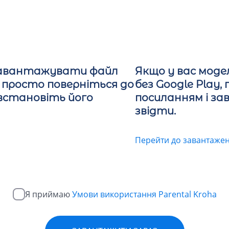
завантажувати файл
Якщо у вас мод
 просто поверніться до
без Google Play,
 встановіть його
посиланням і з
звідти.
Перейти до завантажен
Я приймаю
Умови використання Parental Kroha