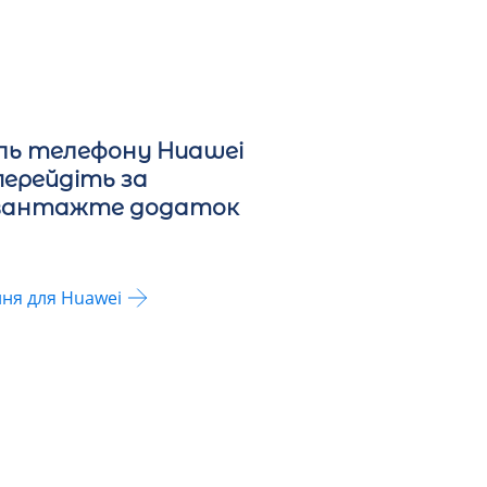
ель телефону Huawei
 перейдіть за
авантажте додаток
ня для Huawei