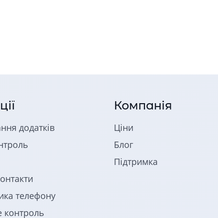
ції
Компанія
ння додатків
Ціни
нтроль
Блог
я
Підтримка
контакти
ика телефону
e контроль