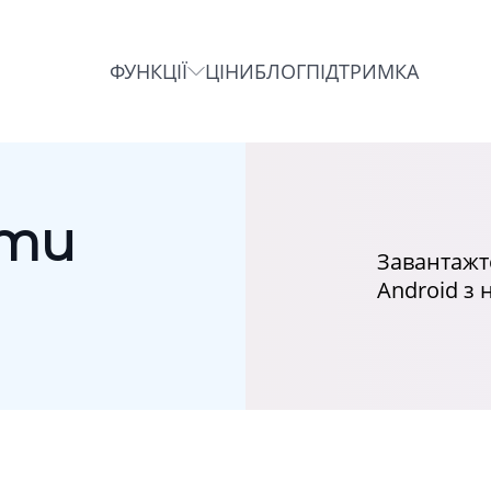
ФУНКЦІЇ
ЦІНИ
БЛОГ
ПІДТРИМКА
ти
Завантажте
Android з 