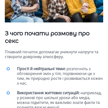
З чого почати розмову про
секс
Плавний початок допомагає уникнути напруги та
створити довірливу атмосферу.
Прості й нейтральні теми:
розпочніть з
обговорення змін у тілі, порівнюючи це з
тим, як природно росте і розвивається кожен
з нас.
Використання життєвих ситуацій:
наприклад,
у розмові про шкільні уроки або медіа,
можна підмітити, як важливо знати факти та
розуміти власні емоції.