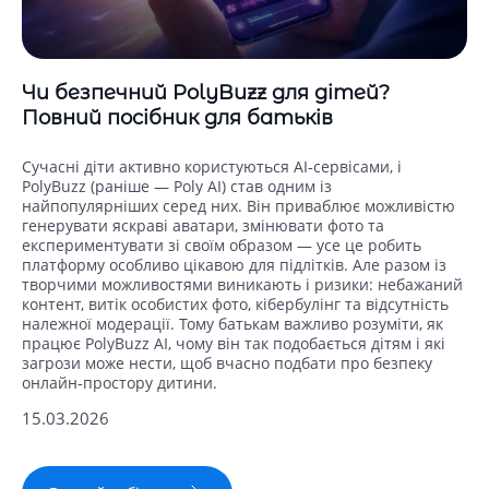
Чи безпечний PolyBuzz для дітей?
Повний посібник для батьків
Сучасні діти активно користуються AI‑сервісами, і
PolyBuzz (раніше — Poly AI) став одним із
найпопулярніших серед них. Він приваблює можливістю
генерувати яскраві аватари, змінювати фото та
експериментувати зі своїм образом — усе це робить
платформу особливо цікавою для підлітків. Але разом із
творчими можливостями виникають і ризики: небажаний
контент, витік особистих фото, кібербулінг та відсутність
належної модерації. Тому батькам важливо розуміти, як
працює PolyBuzz AI, чому він так подобається дітям і які
загрози може нести, щоб вчасно подбати про безпеку
онлайн‑простору дитини.
15.03.2026