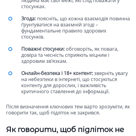
людина має свої межі, які слід поважати у
стосунках.
Згода:
поясніть, що кожна взаємодія повинна
ґрунтуватися на взаємній згоді –
фундаментальне правило здорових
стосунків.
Поважні стосунки:
обговоріть, як повага,
довіра та чесність сприяють міцним і
здоровим зв’язкам.
Онлайн-безпека і 18+ контент:
зверніть увагу
на небезпеки в інтернеті, що стосуються
контенту для дорослих, і важливість
критичного ставлення до інформації.
Після визначення ключових тем варто зрозуміти, як
говорити так, щоб підліток не закрився.
Як говорити, щоб підліток не