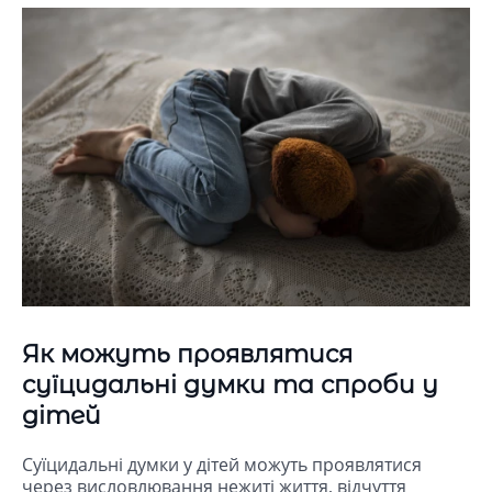
Як можуть проявлятися
суїцидальні думки та спроби у
дітей
Суїцидальні думки у дітей можуть проявлятися
через висловлювання нежиті життя, відчуття