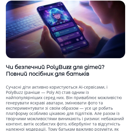
Чи безпечний PolyBuzz для дітей?
Повний посібник для батьків
Сучасні діти активно користуються AI‑сервісами, і
PolyBuzz (раніше — Poly AI) став одним із
найпопулярніших серед них. Він приваблює можливістю
генерувати яскраві аватари, змінювати фото та
експериментувати зі своїм образом — усе це робить
платформу особливо цікавою для підлітків. Але разом із
творчими можливостями виникають і ризики: небажаний
контент, витік особистих фото, кібербулінг та відсутність
належної модерації. Тому батькам важливо розуміти, як