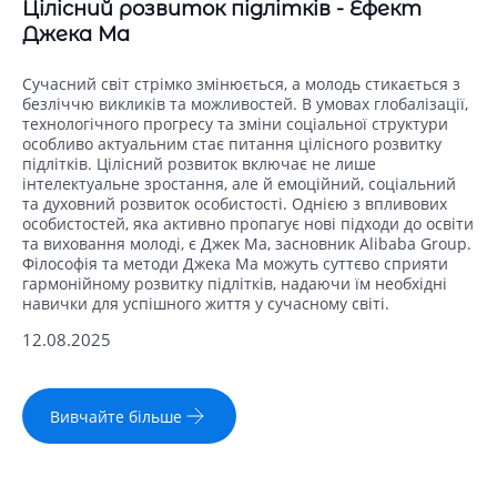
Цілісний розвиток підлітків - Ефект
Джека Ма
Сучасний світ стрімко змінюється, а молодь стикається з
безліччю викликів та можливостей. В умовах глобалізації,
технологічного прогресу та зміни соціальної структури
особливо актуальним стає питання цілісного розвитку
підлітків. Цілісний розвиток включає не лише
інтелектуальне зростання, але й емоційний, соціальний
та духовний розвиток особистості. Однією з впливових
особистостей, яка активно пропагує нові підходи до освіти
та виховання молоді, є Джек Ма, засновник Alibaba Group.
Філософія та методи Джека Ма можуть суттєво сприяти
гармонійному розвитку підлітків, надаючи їм необхідні
навички для успішного життя у сучасному світі.
12.08.2025
Вивчайте більше