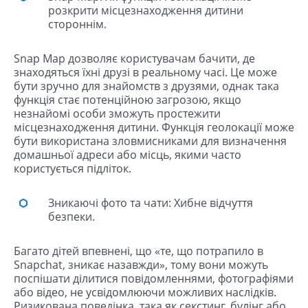
розкрити місцезнаходження дитини
стороннім.
Snap Map дозволяє користувачам бачити, де
знаходяться їхні друзі в реальному часі. Це може
бути зручно для знайомств з друзями, однак така
функція стає потенційною загрозою, якщо
незнайомі особи зможуть простежити
місцезнаходження дитини. Функція геолокації може
бути використана зловмисниками для визначення
домашньої адреси або місць, якими часто
користується підліток.
Зникаючі фото та чати: Хибне відчуття
безпеки.
Багато дітей впевнені, що «те, що потрапило в
Snapchat, зникає назавжди», тому вони можуть
поспішати ділитися повідомленнями, фотографіями
або відео, не усвідомлюючи можливих наслідків.
Ризикована поведінка, така як секстинг, булінг або