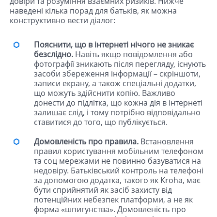
довіри та розуміння взаємних ризиків. Нижче
наведені кілька порад для батьків, як можна
конструктивно вести діалог:
Пояснити, що в інтернеті нічого не зникає
безслідно.
Навіть якщо повідомлення або
фотографії зникають після перегляду, існують
засоби збереження інформації – скріншоти,
записи екрану, а також спеціальні додатки,
що можуть здійснити копію. Важливо
донести до підлітка, що кожна дія в інтернеті
залишає слід, і тому потрібно відповідально
ставитися до того, що публікується.
Домовленість про правила.
Встановлення
правил користування мобільним телефоном
та соц мережами не повинно базуватися на
недовіру. Батьківський контроль на телефоні
за допомогою додатка, такого як Kroha, має
бути сприйнятий як засіб захисту від
потенційних небезпек платформи, а не як
форма «шпигунства». Домовленість про