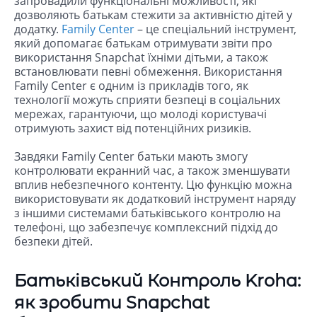
запровадили функціональні можливості, які
дозволяють батькам стежити за активністю дітей у
додатку.
Family Center
– це спеціальний інструмент,
який допомагає батькам отримувати звіти про
використання Snapchat їхніми дітьми, а також
встановлювати певні обмеження. Використання
Family Center є одним із прикладів того, як
технології можуть сприяти безпеці в соціальних
мережах, гарантуючи, що молоді користувачі
отримують захист від потенційних ризиків.
Завдяки Family Center батьки мають змогу
контролювати екранний час, а також зменшувати
вплив небезпечного контенту. Цю функцію можна
використовувати як додатковий інструмент наряду
з іншими системами батьківського контролю на
телефоні, що забезпечує комплексний підхід до
безпеки дітей.
Батьківський Контроль Kroha:
як зробити Snapchat