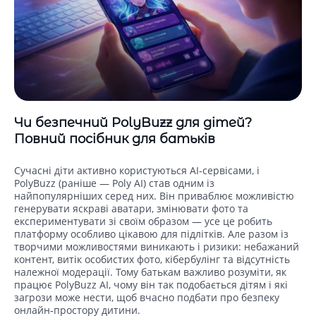
Чи безпечний PolyBuzz для дітей?
Повний посібник для батьків
Сучасні діти активно користуються AI‑сервісами, і
PolyBuzz (раніше — Poly AI) став одним із
найпопулярніших серед них. Він приваблює можливістю
генерувати яскраві аватари, змінювати фото та
експериментувати зі своїм образом — усе це робить
платформу особливо цікавою для підлітків. Але разом із
творчими можливостями виникають і ризики: небажаний
контент, витік особистих фото, кібербулінг та відсутність
належної модерації. Тому батькам важливо розуміти, як
працює PolyBuzz AI, чому він так подобається дітям і які
загрози може нести, щоб вчасно подбати про безпеку
онлайн‑простору дитини.