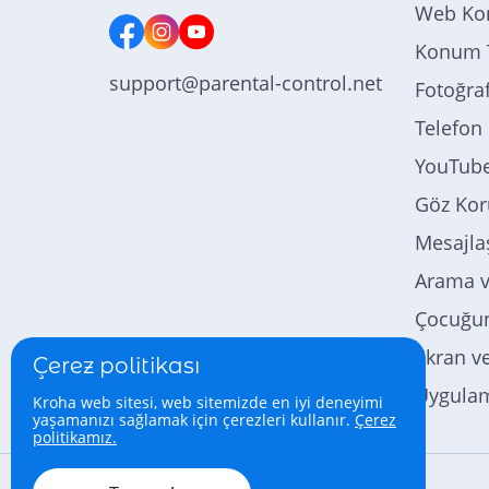
Web Kon
Konum T
support@parental-control.net
Fotoğraf
Telefon 
YouTube
Göz Ko
Mesajla
Arama v
Çocuğun
Ekran v
Çerez politikası
Uygulam
Kroha web sitesi, web sitemizde en iyi deneyimi
yaşamanızı sağlamak için çerezleri kullanır.
Çerez
politikamız.