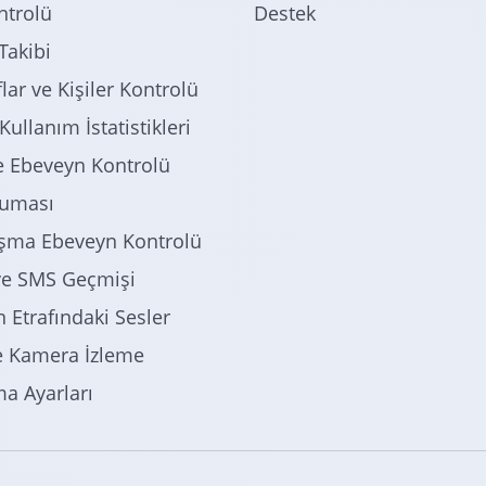
trolü
Destek
akibi
lar ve Kişiler Kontrolü
Kullanım İstatistikleri
 Ebeveyn Kontrolü
ruması
şma Ebeveyn Kontrolü
e SMS Geçmişi
 Etrafındaki Sesler
e Kamera İzleme
a Ayarları