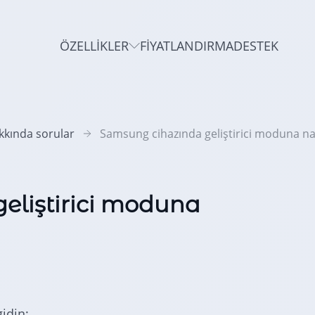
ÖZELLIKLER
FIYATLANDIRMA
DESTEK
kında sorular
Samsung cihazında geliştirici moduna nas
eliştirici moduna
idin;