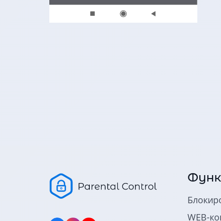
Функ
Блокир
WEB-ко