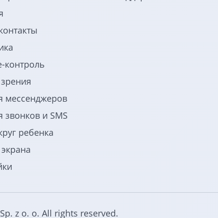
я
контакты
ика
e-контроль
 зрения
я мессенджеров
я звонков и SMS
круг ребенка
 экрана
йки
. z o. o. All rights reserved.