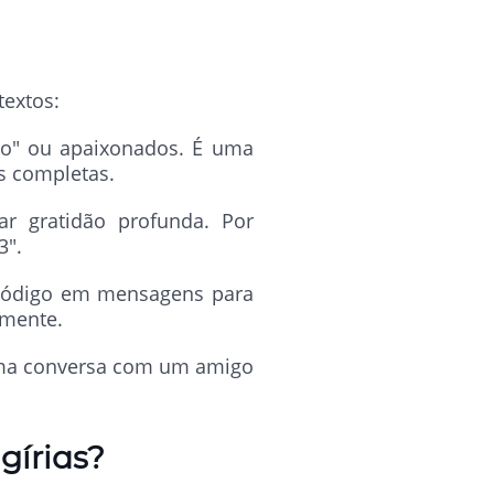
textos:
do" ou apaixonados. É uma
s completas.
r gratidão profunda. Por
3".
código em mensagens para
lmente.
ma conversa com um amigo
gírias?