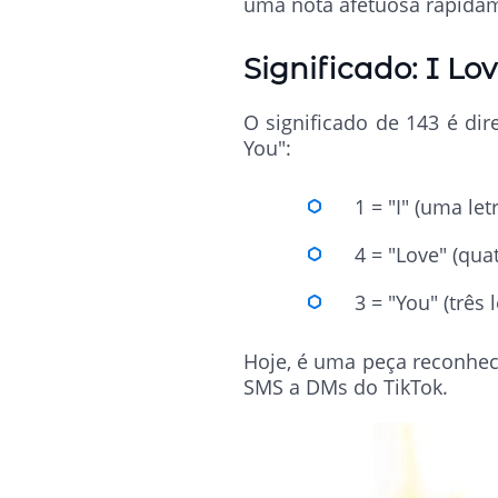
uma nota afetuosa rapidam
Significado: I Lo
O significado de 143 é di
You":
1 = "I" (uma let
4 = "Love" (quat
3 = "You" (três l
Hoje, é uma peça reconhec
SMS a DMs do TikTok.