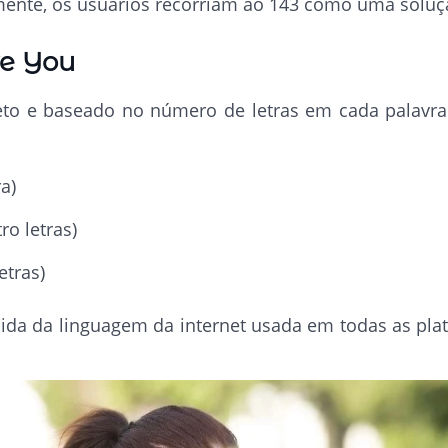
ente, os usuários recorriam ao 143 como uma solução
ve You
reto e baseado no número de letras em cada palavra 
ra)
ro letras)
etras)
ida da linguagem da internet usada em todas as pl