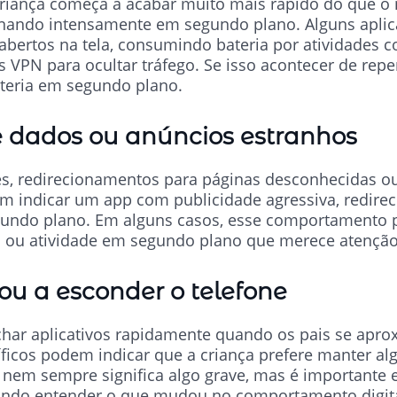
 criança começa a acabar muito mais rápido do que o 
nando intensamente em segundo plano. Alguns aplica
ertos na tela, consumindo bateria por atividades c
VPN para ocultar tráfego. Se isso acontecer de repent
teria em segundo plano.
e dados ou anúncios estranhos
s, redirecionamentos para páginas desconhecidas 
 indicar um app com publicidade agressiva, redire
ndo plano. Em alguns casos, esse comportamento po
a ou atividade em segundo plano que merece atenção
u a esconder o telefone
r aplicativos rapidamente quando os pais se aprox
ficos podem indicar que a criança prefere manter al
o nem sempre significa algo grave, mas é importante 
ando entender o que mudou no comportamento digita