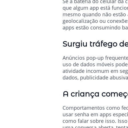
Se a bateria do celular da
que algum app está funcio
mesmo quando não estão ab
geolocalização ou conexões 
apps estão consumindo ba
Surgiu tráfego d
Anúncios pop-up frequente
uso de dados móveis podem
atividade incomum em segu
dados, publicidade abusiv
A criança começo
Comportamentos como fecha
usar senha em apps especí
como falar sobre isso. Iss
uma conversa aberta, tent