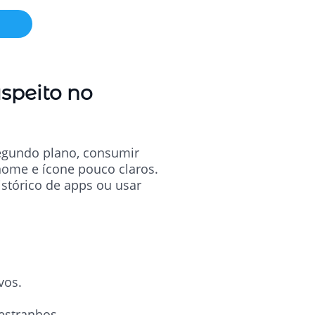
speito no
segundo plano, consumir
nome e ícone pouco claros.
istórico de apps ou usar
vos.
estranhos.