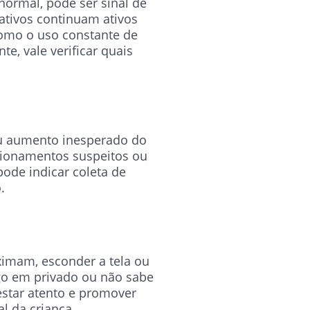
normal, pode ser sinal de
tivos continuam ativos
omo o uso constante de
e, vale verificar quais
ou aumento inesperado do
cionamentos suspeitos ou
de indicar coleta de
.
imam, esconder a tela ou
go em privado ou não sabe
estar atento e promover
l da criança.