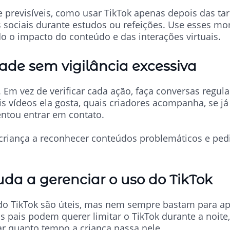
 previsíveis, como usar TikTok apenas depois das tare
s sociais durante estudos ou refeições. Use esses m
do o impacto do conteúdo e das interações virtuais.
dade sem vigilância excessiva
 Em vez de verificar cada ação, faça conversas regula
is vídeos ela gosta, quais criadores acompanha, se já
ntou entrar em contato.
criança a reconhecer conteúdos problemáticos e pedi
da a gerenciar o uso do TikTok
do TikTok são úteis, mas nem sempre bastam para apl
os pais podem querer limitar o TikTok durante a noite
ar quanto tempo a criança passa nele.