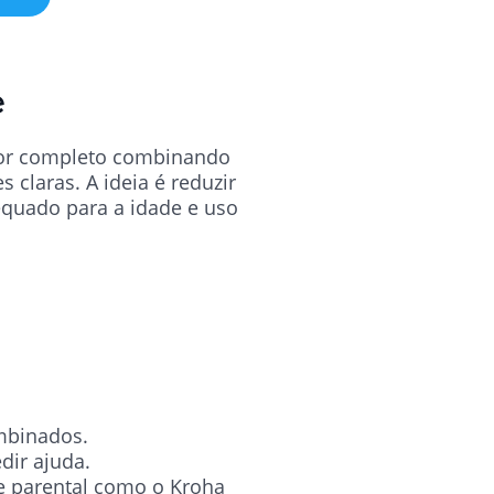
e
 por completo combinando
 claras. A ideia é reduzir
equado para a idade e uso
ombinados.
dir ajuda.
le parental como o Kroha