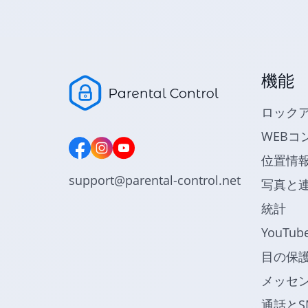
機能
ロック
WEBコ
位置情
support@parental-control.net
写真と
統計
YouTu
目の保
メッセ
通話とS