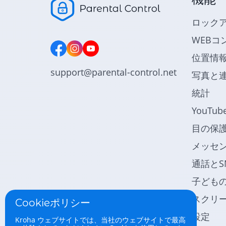
ロック
WEBコ
位置情
support@parental-control.net
写真と
統計
YouTu
目の保
メッセ
通話とS
子ども
スクリ
Cookieポリシー
設定
Kroha ウェブサイトでは、当社のウェブサイトで最高