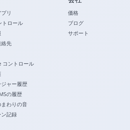
アプリ
価格
ントロール
ブログ
報
サポート
連絡先
be コントロール
護
ンジャー履歴
MSの履歴
のまわりの音
ーン記録