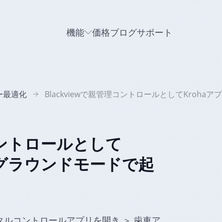
機能
価格
ブログ
サポート
ー最適化
Blackviewで親管理コントロールとしてKro
理コントロールとして
クグラウンドモードで起
タルコントロールアプリを開き ＞ 歯車ア