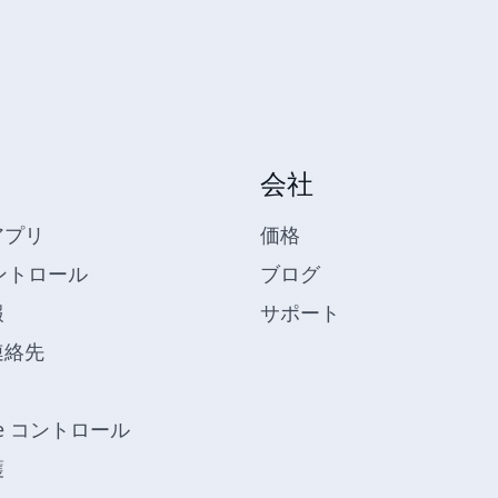
会社
アプリ
価格
ントロール
ブログ
報
サポート
連絡先
be コントロール
護