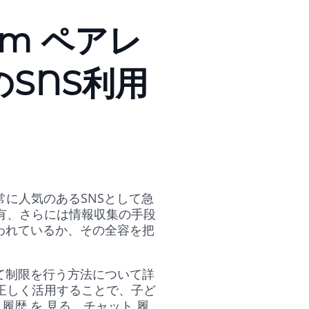
am ペアレ
SNS利用
常に人気のあるSNSとして急
有、さらには情報収集の手段
行われているか、その全容を把
じて制限を行う方法について詳
を正しく活用することで、子ど
歴 を 見る、チャット 履