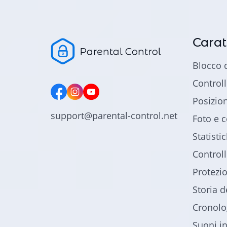
Carat
Blocco 
Controll
Posizio
support@parental-control.net
Foto e c
Statisti
Control
Protezio
Storia 
Cronolo
Suoni i