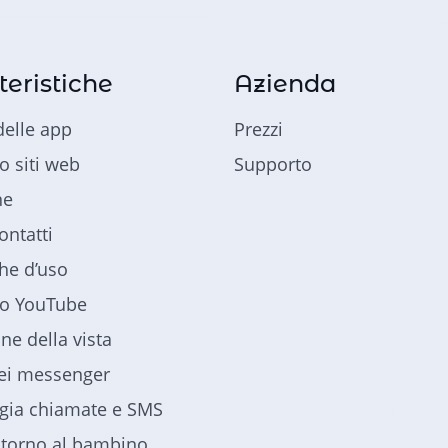
teristiche
Azienda
delle app
Prezzi
o siti web
Supporto
ne
ontatti
che d’uso
lo YouTube
ne della vista
dei messenger
gia chiamate e SMS
ntorno al bambino