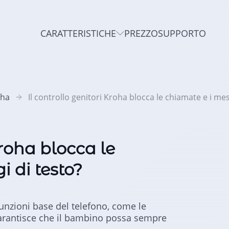
CARATTERISTICHE
PREZZO
SUPPORTO
oha
Il controllo genitori Kroha blocca le chiamate e i mes
Kroha blocca le
 di testo?
funzioni base del telefono, come le
garantisce che il bambino possa sempre