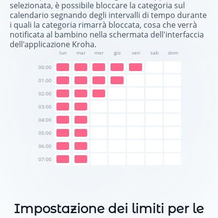
selezionata, è possibile bloccare la categoria sul
calendario segnando degli intervalli di tempo durante
i quali la categoria rimarrà bloccata, cosa che verrà
notificata al bambino nella schermata dell'interfaccia
dell'applicazione Kroha.
lun
mar
mer
gio
ven
sab
dom
00:00
01:00
02:00
03:00
04:00
05:00
06:00
07:00
Impostazione dei limiti per le