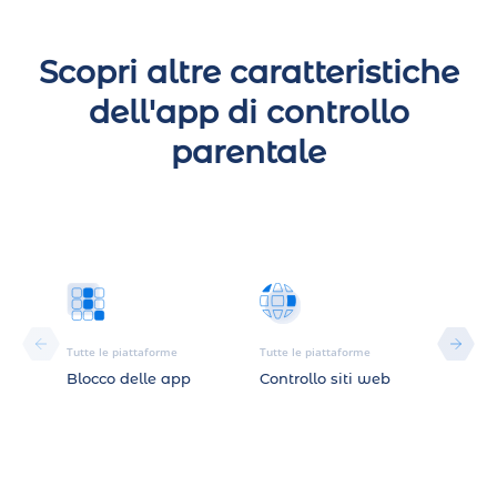
Scopri altre caratteristiche
dell'app di controllo
parentale
Tutte le piattaforme
Tutte le piattaforme
Tutte le
Blocco delle app
Controllo siti web
Posiz