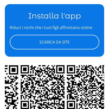
Installa l'app
Riduci i rischi che i tuoi figli affrontano online
SCARICA DA SITE