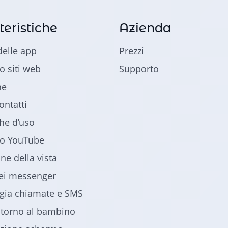
teristiche
Azienda
delle app
Prezzi
o siti web
Supporto
ne
ontatti
che d’uso
lo YouTube
ne della vista
dei messenger
gia chiamate e SMS
ntorno al bambino