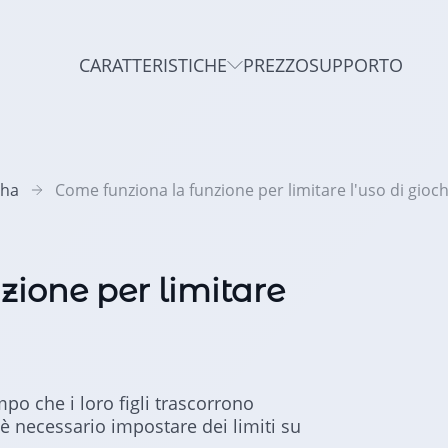
CARATTERISTICHE
PREZZO
SUPPORTO
oha
Come funziona la funzione per limitare l'uso di gioch
zione per limitare
empo che i loro figli trascorrono
 è necessario impostare dei limiti su