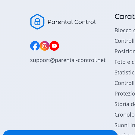
Carat
Blocco 
Controll
Posizio
support@parental-control.net
Foto e c
Statisti
Control
Protezio
Storia 
Cronolo
Suoni i