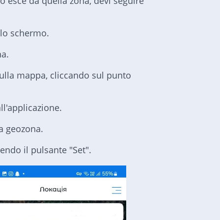
o esce da quella zona, devi seguire
llo schermo.
na.
sulla mappa, cliccando sul punto
ll'applicazione.
la geozona.
endo il pulsante "Set".