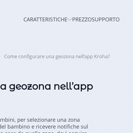
CARATTERISTICHE
PREZZO
SUPPORTO
Come configurare una geozona nell’app Kroha?
a geozona nell’app
ambini, per selezionare una zona
 del bambino e ricevere notifiche sul