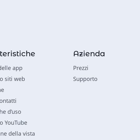
teristiche
Azienda
delle app
Prezzi
o siti web
Supporto
ne
ontatti
che d’uso
lo YouTube
ne della vista