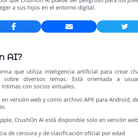
 por qué CrushOn AI puede ser peligroso para los jó
ger a sus hijos en el entorno digital.
Email
n AI?
rma que utiliza inteligencia artificial para crear 
s sobre diversos temas. Está orientada a usua
íntimas con socios virtuales.
e en versión web y como archivo APK para Android, 
as.
pple, CrushOn AI está disponible solo en versión web
ia de censura y de clasificación oficial por edad