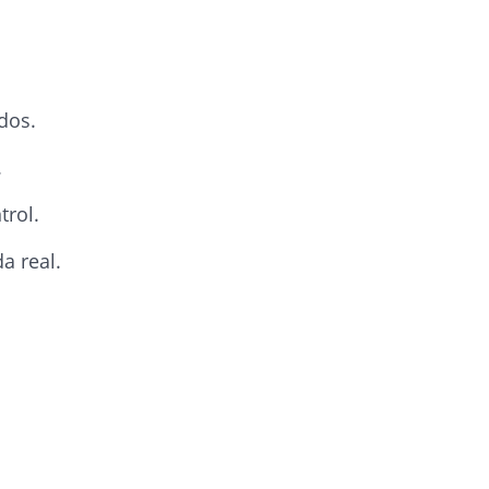
dos.
.
trol.
a real.