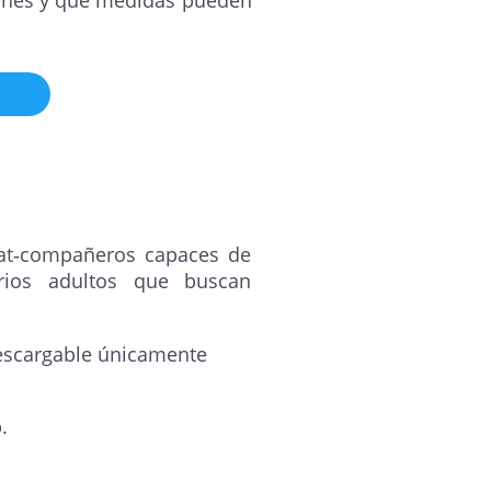
venes y qué medidas pueden
chat‑compañeros capaces de
rios adultos que buscan
descargable únicamente
.