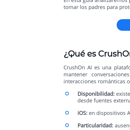
En esta guía analizaremos
tomar los padres para prote
¿Qué es CrushO
CrushOn AI es una platafo
mantener conversacione
interacciones románticas o 
Disponibilidad:
exist
desde fuentes extern
iOS:
en dispositivos A
Particularidad:
ausenc