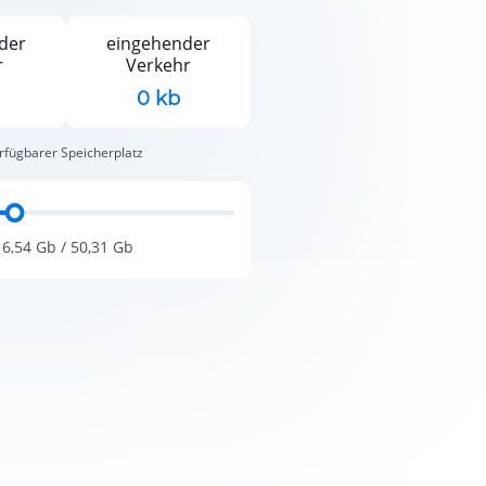
der
eingehender
r
Verkehr
0 kb
rfügbarer Speicherplatz
16,54 Gb / 50,31 Gb