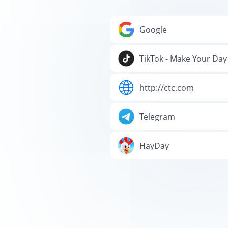
Google
TikTok - Make Your Day
http://ctc.com
Telegram
HayDay