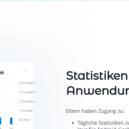
Statistiken
ek
4 Stunden
Anwendun
3 Stunden
2 Stunden
Eltern haben Zugang zu:
1 Stunde
30 min
Tägliche Statistiken
a.
So.