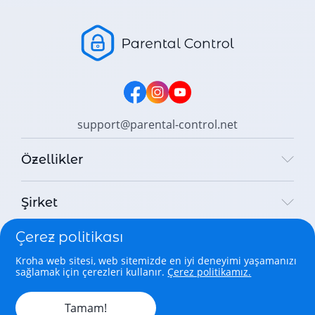
support@parental-control.net
Özellikler
Şirket
Çerez politikası
Yasal
Kroha web sitesi, web sitemizde en iyi deneyimi yaşamanızı
sağlamak için çerezleri kullanır.
Çerez politikamız.
Copyright © 2026 Parental Control Kroha Sp. z o. o. All rights
reserved.
Tamam!