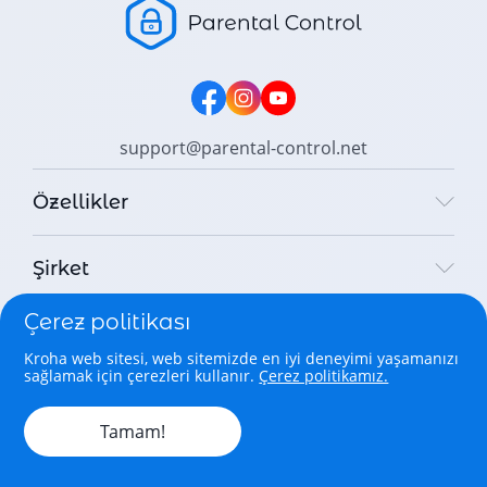
support@parental-control.net
Özellikler
Şirket
Çerez politikası
Yasal
Kroha web sitesi, web sitemizde en iyi deneyimi yaşamanızı
sağlamak için çerezleri kullanır.
Çerez politikamız.
Copyright © 2026 Parental Control Kroha Sp. z o. o. All rights
reserved.
Tamam!
Türkçe