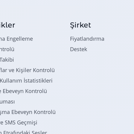
ikler
Şirket
ma Engelleme
Fiyatlandırma
trolü
Destek
akibi
lar ve Kişiler Kontrolü
Kullanım İstatistikleri
 Ebeveyn Kontrolü
ruması
şma Ebeveyn Kontrolü
e SMS Geçmişi
 Etrafındaki Sesler