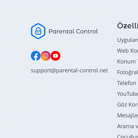
Özell
Uygula
Web Kon
Konum T
support@parental-control.net
Fotoğraf
Telefon 
YouTube
Göz Ko
Mesajla
Arama v
Çocuğun