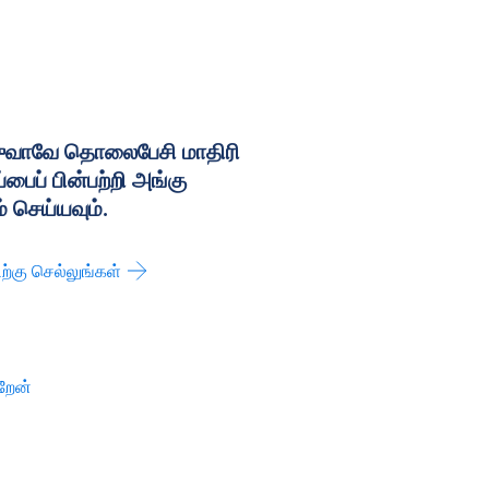
ஹுவாவே தொலைபேசி மாதிரி
ைப் பின்பற்றி அங்கு
 செய்யவும்.
ற்கு செல்லுங்கள்
றேன்