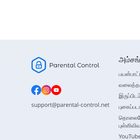
அம்சங
பயன்பாட்
வலைத்தள
இருப்பிடம
support@parental-control.net
புகைப்பட
தொலைபேச
புள்ளிவி
YouTube 