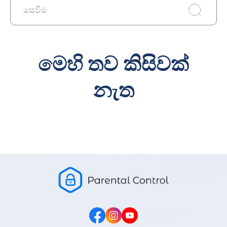
සෙවීම
මෙහි තව කිසිවක්
නැත