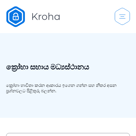
ක්‍රෝහා සහාය මධ්‍යස්ථානය
ක්‍රෝහා භාවිතා කරන ආකාරය ඉගෙන ගන්න සහ නිතර අසන
ප්‍රශ්නවලට පිළිතුරු බලන්න.