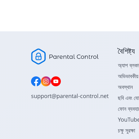
বৈশিষ্ট্য
অ্যাপ ব্লকা
অভিভাবকীয় ও
অবস্থান
support@parental-control.net
ছবি এবং য
ফোন ব্যবহা
YouTube অভ
চক্ষু সুরক্ষা